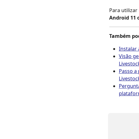
Para utiliza
Android 11 
Também pod
Instalar
Visão ge
Livestoc
Passo a 
Livestoc
Pergunta
platafor