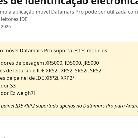
es de identificação eletrônic
mo a aplicação móvel Datamars Pro pode ser utilizada com
 leitores IDE
 2026
ão móvel Datamars Pro suporta estes modelos:
adores de pesagem XR5000, ID5000, JR5000
es de leitura de IDE XRS2i, XRS2, SRS2i, SRS2
res de painel de IDE XRP2i, XRP2*
ador S3
ador Eziweigh7i
e painel IDE XRP2 suportado apenas no Datamars Pro para Andr