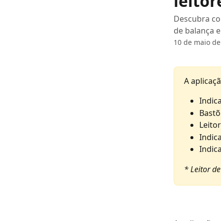
leitor
Descubra co
de balança e
10 de maio de
A aplicaç
Indic
Bastõ
Leito
Indic
Indic
* Leitor d