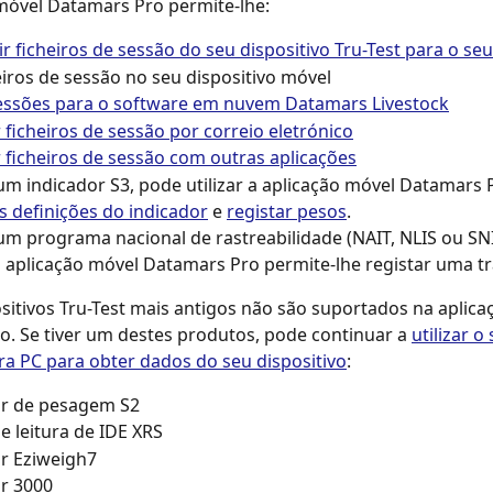
móvel Datamars Pro permite-lhe:
ir ficheiros de sessão do seu dispositivo Tru-Test para o se
eiros de sessão no seu dispositivo móvel
sessões para o software em nuvem Datamars Livestock
r ficheiros de sessão por correio eletrónico
r ficheiros de sessão com outras aplicações
 um indicador S3, pode utilizar a aplicação móvel Datamars 
as definições do indicador
 e 
registar pesos
.
 um programa nacional de rastreabilidade (NAIT, NLIS ou SN
a aplicação móvel Datamars Pro permite-lhe registar uma t
sitivos Tru-Test mais antigos não são suportados na aplica
. Se tiver um destes produtos, pode continuar a 
utilizar o
ra PC para obter dados do seu dispositivo
:
or de pesagem S2
e leitura de IDE XRS
r Eziweigh7
r 3000