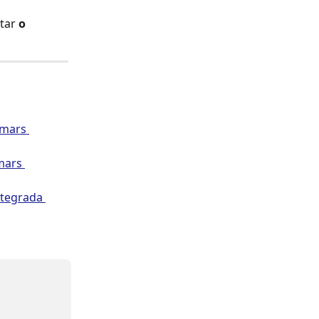
tar 
o 
amars 
mars 
ntegrada 