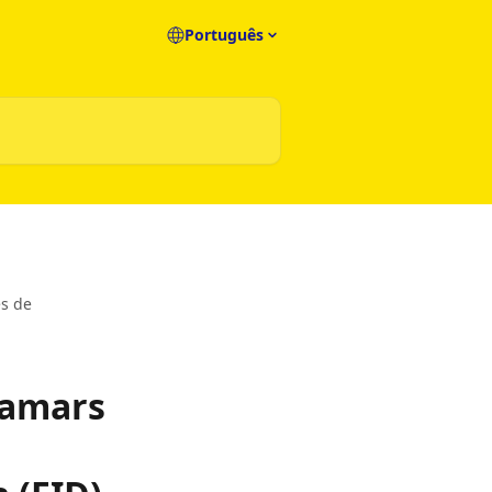
Português
es de
tamars