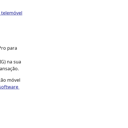
u telemóvel
Pro para 
IG) na sua 
ransação.
ção móvel 
 software 