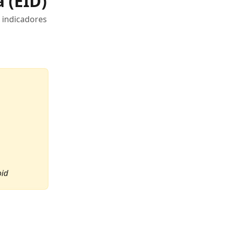
a (EID)
 indicadores
oid