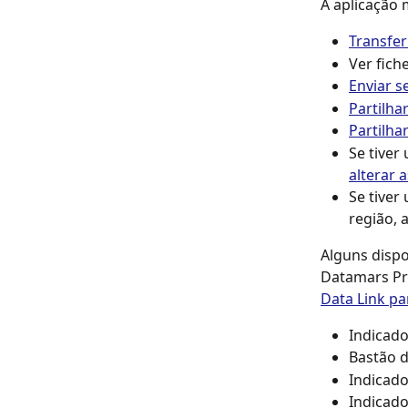
A aplicação 
Transfer
Ver fich
Enviar 
Partilha
Partilha
Se tiver
alterar 
Se tiver
região, 
Alguns dispo
Datamars Pro
Data Link pa
Indicad
Bastão d
Indicado
Indicado