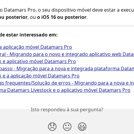
r o Datamars Pro, o seu dispositivo móvel deve estar a execu
ou posterior
, ou 
o iOS 16 ou posterior
.
e estar interessado em:
 a aplicação móvel Datamars Pro
ral - Migrando para o novo e integrado aplicativo web Dat
k e aplicativo móvel Datamars Pro
passo - Migração para a nova e integrada plataforma Data
k e a aplicação móvel Datamars Pro
s frequentes/Solução de erros - Migrando para a nova e i
ma Datamars Livestock e o aplicativo móvel Datamars Pro
Isto respondeu à sua pergunta?
😞
😐
😃